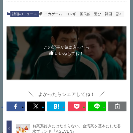
話題のニュース
イカゲーム
コンギ
国民的
遊び
韓国
공기
この記事が気に入ったら
いいねしてね！
よかったらシェアしてね！
お茶系好きにはたまらない。台湾茶を基本にした香
水ブランド『P.SEVEN』