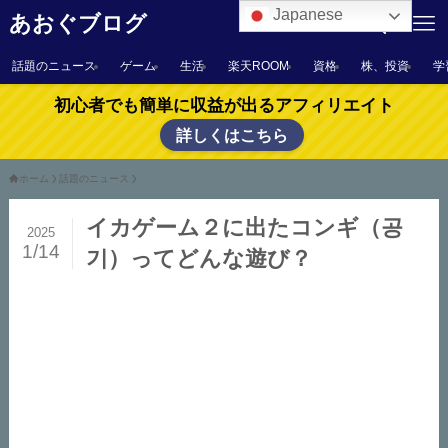
Japanese
あおぐブログ
話題のニュース
ゲーム
生活
楽天ROOM
資格
株、投資
学
初心者でも簡単に収益が出るアフィリエイト
詳しくはこちら
ホーム
話題のニュース
イカゲーム２に出たコンギ（공
2025
1/14
기）ってどんな遊び？