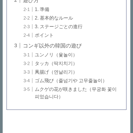
遊び方
1. 準備
2. 基本的なルール
3. ステージごとの進行
ポイント
コンギ以外の韓国の遊び
ユンノリ（윷놀이）
タッカ（딱지치기）
凧揚げ（연날리기）
ゴム飛び（줄넘기や 고무줄놀이）
ムクゲの花が咲きました（무궁화 꽃이
피었습니다）