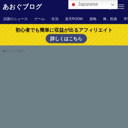
Japanese
あおぐブログ
話題のニュース
ゲーム
生活
楽天ROOM
資格
株、投資
学
初心者でも簡単に収益が出るアフィリエイト
詳しくはこちら
ホーム
学習