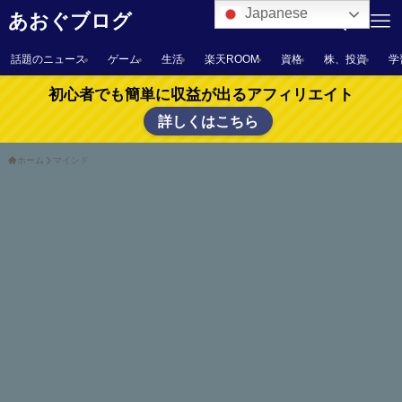
Japanese
あおぐブログ
話題のニュース
ゲーム
生活
楽天ROOM
資格
株、投資
学
初心者でも簡単に収益が出るアフィリエイト
詳しくはこちら
ホーム
マインド