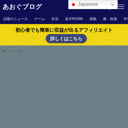
Japanese
あおぐブログ
話題のニュース
ゲーム
生活
楽天ROOM
資格
株、投資
学
初心者でも簡単に収益が出るアフィリエイト
詳しくはこちら
ホーム
副業