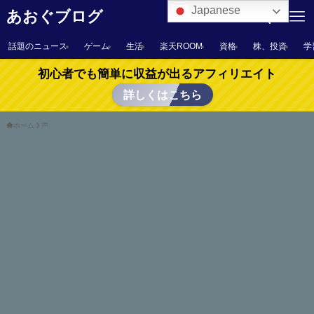
Japanese
あおぐブログ
話題のニュース
ゲーム
生活
楽天ROOM
資格
株、投資
学
初心者でも簡単に収益が出るアフィリエイト
詳しくはこちら
ホーム
声