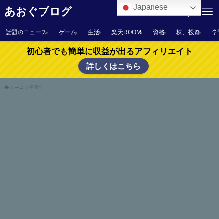
Japanese
あおぐブログ
話題のニュース
ゲーム
生活
楽天ROOM
資格
株、投資
学
初心者でも簡単に収益が出るアフィリエイト
詳しくはこちら
ホーム
子育て