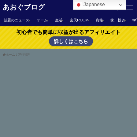
Japanese
あおぐブログ
話題のニュース
ゲーム
生活
楽天ROOM
資格
株、投資
学
初心者でも簡単に収益が出るアフィリエイト
詳しくはこちら
ホーム
運行管理